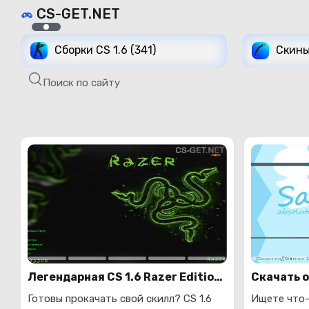
CS-GET.NET
Сборки CS 1.6 (341)
Скины
Поиск по сайту
Легендарная CS 1.6 Razer Edition
Скачать о
(Версия 2026)
Sasuukes 
Готовы прокачать свой скилл? CS 1.6
Ищете что-