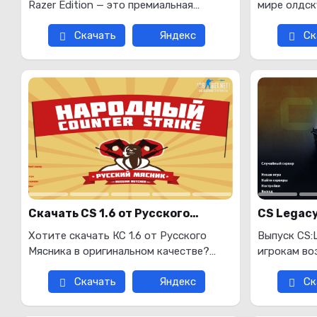
легенду!
Razer Edition — это премиальная
мире олдск
геймерская сборка,
Sasuukes —
Скачать
Яндекс
Ск
Скачать CS 1.6 от Русского
CS Legac
Мясника (2026) — Оригинал с
Хотите скачать КС 1.6 от Русского
Выпуск CS:
разлетающимися головами
Мясника в оригинальном качестве?
игрокам во
Представляем
погрузитьс
Скачать
Яндекс
Ск