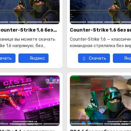
ounter-Strike 1.6 без
Counter-Strike 1.6 без 
: Прямая ссылка
пк | КС 1.6
ранице вы можете скачать
Counter-Strike 1.6 — классич
л 2026)
ike 1.6 напрямую, без
командная стрелялка без вир
ния
Легкое скачивание и
ачать
Яндекс
Скачать
Ян