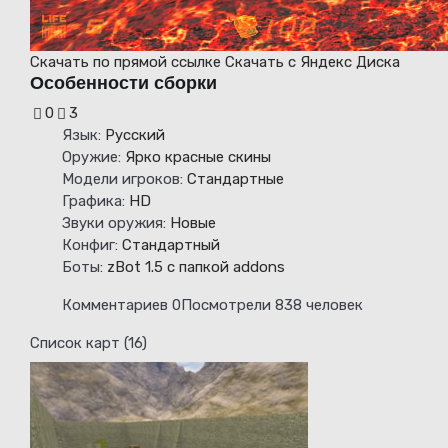
Скачать
по прямой ссылке
Скачать
с Яндекс Диска
Особенности сборки
0
3
Язык:
Русский
Оружие:
Ярко красные скины
Модели игроков:
Стандартные
Графика:
HD
Звуки оружия:
Новые
Конфиг:
Стандартный
Боты:
zBot 1.5 с папкой addons
Комментариев 0
Посмотрели 838 человек
Список карт (16)