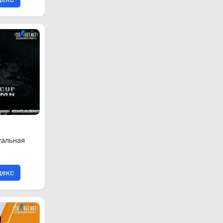
туальная
декс