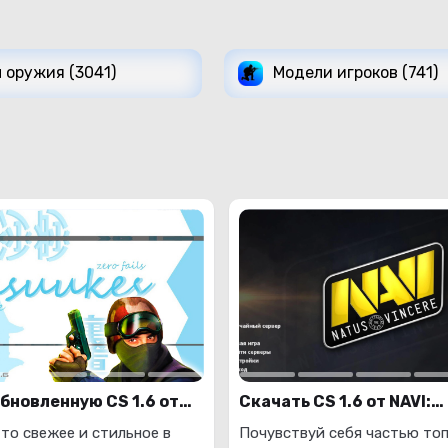
 оружия (3041)
Модели игроков (741)
бновленную CS 1.6 от
Скачать CS 1.6 от NAVI:
(Версия 2026) — Качай
Максимальное HD-качес
то свежее и стильное в
Почувствуй себя частью то