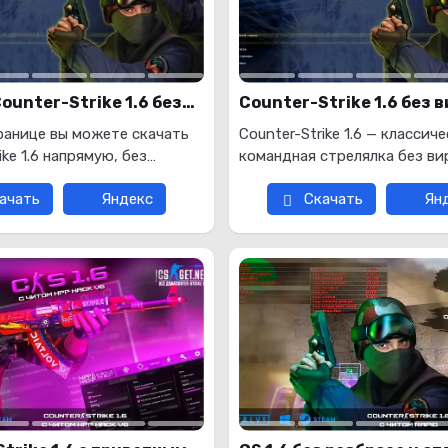
ounter-Strike 1.6 без
Counter-Strike 1.6 без 
: Прямая ссылка
пк | КС 1.6
ранице вы можете скачать
Counter-Strike 1.6 — классич
л 2026)
ike 1.6 напрямую, без
командная стрелялка без вир
ния
Легкое скачивание и
ачать
Яндекс
Скачать
Ян