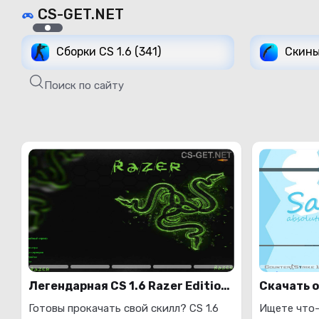
CS-GET.NET
Сборки CS 1.6 (341)
Скины
Поиск по сайту
Легендарная CS 1.6 Razer Edition
Скачать о
(Версия 2026)
Sasuukes 
Готовы прокачать свой скилл? CS 1.6
Ищете что-