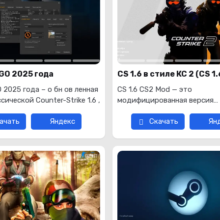
:GO 2025 года
CS 1.6 в стиле КС 2 (CS 1
Mod)
O 2025 года – о бн ов ленная
CS 1.6 CS2 Mod — это
сической Counter-Strike 1.6 ,
модифицированная версия
классического CS 1.6, в кот
ачать
Яндекс
Скачать
Ян
встроены