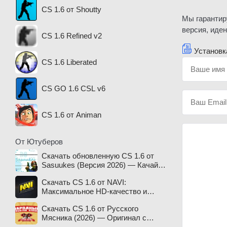
CS 1.6 от Shoutty
Мы гарантир
версия, иде
CS 1.6 Refined v2
Установка
CS 1.6 Liberated
CS GO 1.6 CSL v6
CS 1.6 от Animan
От Ютуберов
Скачать обновленную CS 1.6 от
Sasuukes (Версия 2026) — Качай
легенду!
Скачать CS 1.6 от NAVI:
Максимальное HD-качество и
киберспортивный дух!
Скачать CS 1.6 от Русского
Мясника (2026) — Оригинал с
разлетающимися головами