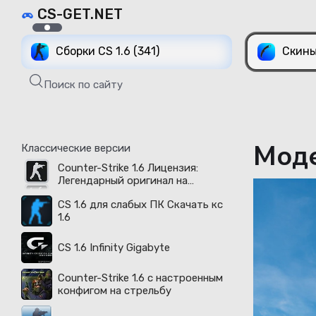
CS-GET.NET
Сборки CS 1.6 (341)
Скины
Поиск по сайту
Моде
Классические версии
Counter-Strike 1.6 Лицензия:
Легендарный оригинал на
русском языке доступен в 2026
CS 1.6 для слабых ПК Скачать кс
году
1.6
CS 1.6 Infinity Gigabyte
Counter-Strike 1.6 с настроенным
конфигом на стрельбу