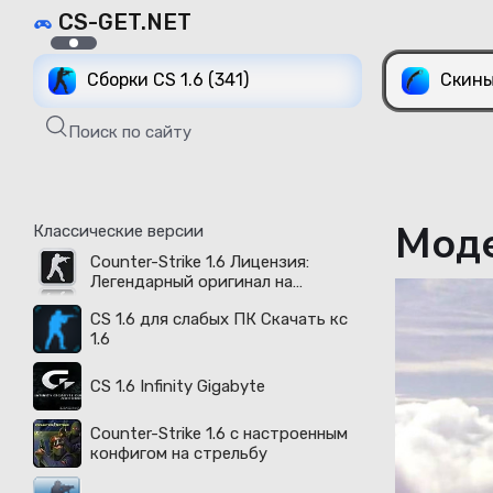
CS-GET.NET
Сборки CS 1.6 (341)
Скины
Поиск по сайту
Моде
Классические версии
Counter-Strike 1.6 Лицензия:
Легендарный оригинал на
русском языке доступен в 2026
CS 1.6 для слабых ПК Скачать кс
году
1.6
CS 1.6 Infinity Gigabyte
Counter-Strike 1.6 с настроенным
конфигом на стрельбу