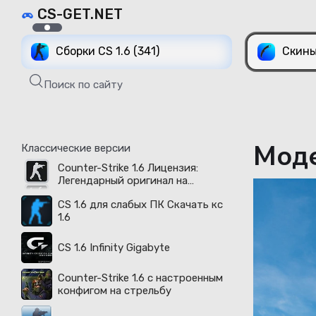
CS-GET.NET
Сборки CS 1.6 (341)
Скины
Поиск по сайту
Моде
Классические версии
Counter-Strike 1.6 Лицензия:
Легендарный оригинал на
русском языке доступен в 2026
CS 1.6 для слабых ПК Скачать кс
году
1.6
CS 1.6 Infinity Gigabyte
Counter-Strike 1.6 с настроенным
конфигом на стрельбу