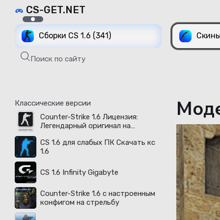
CS-GET.NET
Сборки CS 1.6 (341)
Скины
Поиск по сайту
Моде
Классические версии
Counter-Strike 1.6 Лицензия:
Легендарный оригинал на
русском языке доступен в 2026
CS 1.6 для слабых ПК Скачать кс
году
1.6
CS 1.6 Infinity Gigabyte
Counter-Strike 1.6 с настроенным
конфигом на стрельбу