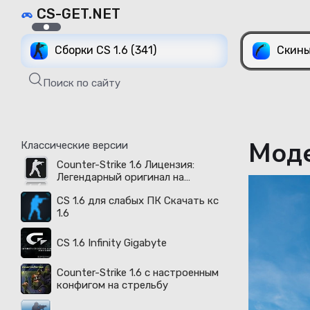
CS-GET.NET
Сборки CS 1.6 (341)
Скины
Поиск по сайту
Моде
Классические версии
Counter-Strike 1.6 Лицензия:
Легендарный оригинал на
русском языке доступен в 2026
CS 1.6 для слабых ПК Скачать кс
году
1.6
CS 1.6 Infinity Gigabyte
Counter-Strike 1.6 с настроенным
конфигом на стрельбу