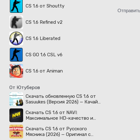
CS 1.6 от Shoutty
Отправит
CS 1.6 Refined v2
CS 1.6 Liberated
CS GO 1.6 CSL v6
CS 1.6 от Animan
От Ютуберов
Скачать обновленную CS 1.6 от
Sasuukes (Версия 2026) — Качай
легенду!
Скачать CS 1.6 от NAVI:
Максимальное HD-качество и
киберспортивный дух!
Скачать CS 1.6 от Русского
Мясника (2026) — Оригинал с