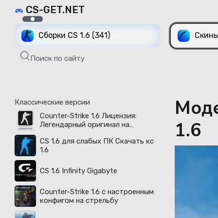
CS-GET.NET
Сборки CS 1.6 (341)
Скины
Поиск по сайту
Моде
Классические версии
Counter-Strike 1.6 Лицензия:
1.6
Легендарный оригинал на
русском языке доступен в 2026
CS 1.6 для слабых ПК Скачать кс
году
1.6
CS 1.6 Infinity Gigabyte
Counter-Strike 1.6 с настроенным
конфигом на стрельбу