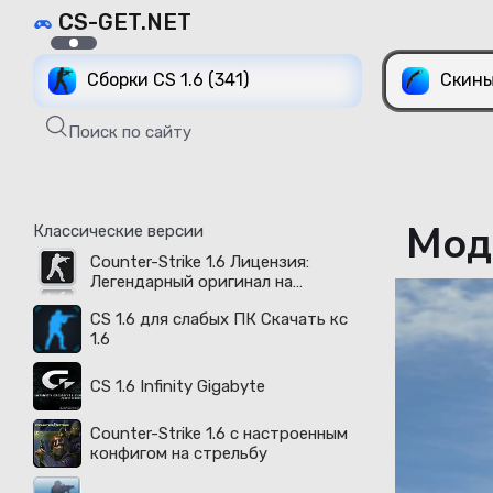
CS-GET.NET
Сборки CS 1.6 (341)
Скины
Поиск по сайту
Моде
Классические версии
Counter-Strike 1.6 Лицензия:
Легендарный оригинал на
русском языке доступен в 2026
CS 1.6 для слабых ПК Скачать кс
году
1.6
CS 1.6 Infinity Gigabyte
Counter-Strike 1.6 с настроенным
конфигом на стрельбу