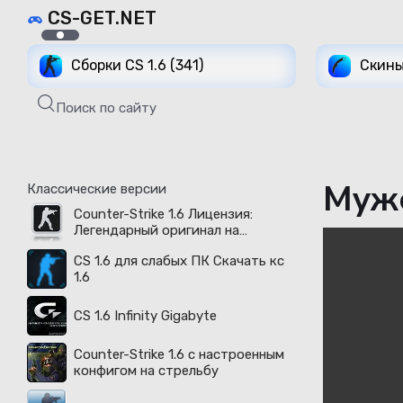
CS-GET.NET
Сборки CS 1.6 (341)
Скины
Поиск по сайту
Мужс
Классические версии
Counter-Strike 1.6 Лицензия:
Легендарный оригинал на
русском языке доступен в 2026
CS 1.6 для слабых ПК Скачать кс
году
1.6
CS 1.6 Infinity Gigabyte
Counter-Strike 1.6 с настроенным
конфигом на стрельбу