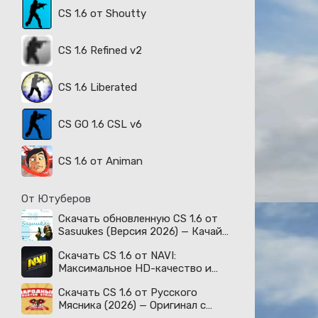
CS 1.6 от Shoutty
CS 1.6 Refined v2
CS 1.6 Liberated
CS GO 1.6 CSL v6
CS 1.6 от Animan
От Ютуберов
Скачать обновленную CS 1.6 от
Sasuukes (Версия 2026) — Качай
легенду!
Скачать CS 1.6 от NAVI:
Максимальное HD-качество и
киберспортивный дух!
Скачать CS 1.6 от Русского
Мясника (2026) — Оригинал с